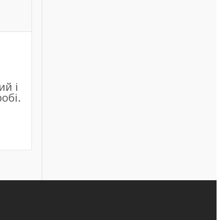
ий і
обі.