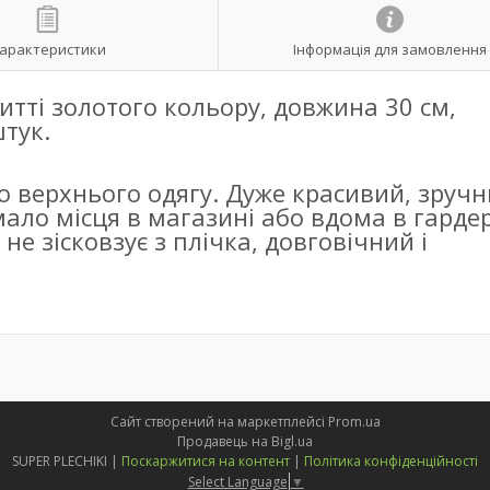
арактеристики
Інформація для замовлення
итті золотого кольору, довжина 30 см,
штук.
 верхнього одягу. Дуже красивий, зручн
ало місця в магазині або вдома в гардер
е зісковзує з плічка, довговічний і
Сайт створений на маркетплейсі
Prom.ua
Продавець на Bigl.ua
SUPER PLECHIKI |
Поскаржитися на контент
|
Політика конфіденційності
Select Language
▼