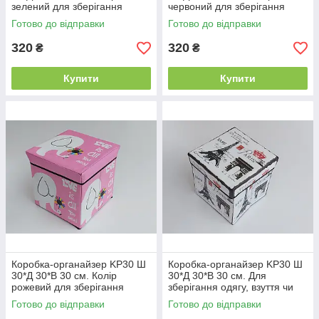
зелений для зберігання
червоний для зберігання
одягу, взуття чи невеликих
одягу, взуття чи невеликих
Готово до відправки
Готово до відправки
предметів
предметів
320
320
₴
₴
Купити
Купити
Коробка-органайзер KP30 Ш
Коробка-органайзер KP30 Ш
30*Д 30*В 30 см. Колір
30*Д 30*В 30 см. Для
рожевий для зберігання
зберігання одягу, взуття чи
одягу, взуття чи невеликих
невеликих предметів
Готово до відправки
Готово до відправки
предметів