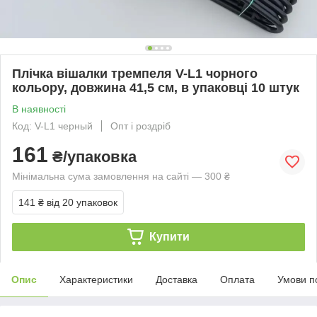
Плічка вішалки тремпеля V-L1 чорного
кольору, довжина 41,5 см, в упаковці 10 штук
В наявності
Код: V-L1 черный
Опт і роздріб
161
₴/упаковка
Мінімальна сума замовлення на сайті — 300 ₴
141 ₴
від 20 упаковок
Купити
Опис
Характеристики
Доставка
Оплата
Умови п