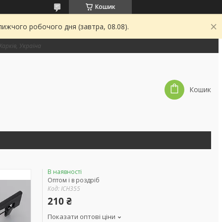
Кошик
ижчого робочого дня (завтра, 08.08).
 Харків, Україна
Кошик
В наявності
Оптом і в роздріб
Код:
ICH355
210 ₴
Показати оптові ціни