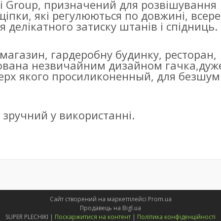
ti Group, призначений для розвішування
щіпки, які регулюються по довжині, всер
 делікатного затиску штанів і спідниць.
 магазин, гардеробну будинку, ресторан,
ктована незвичайним дизайном гачка,дуж
верх якого просиликоненный, для безшу
 зручний у використанні.
Сайт створений на маркетплейсі
Prom.ua
Продавець на Bigl.ua
SUPER PLECHIKI |
Поскаржитися на контент
|
Політика конфіденційності