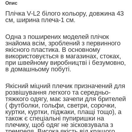
Опис
Плічка V-L2 білого кольору, довжина 43
см, ширина плеча-1 см.
Одна з поширених моделей плічок
знайома всім, зроблений з первинного
якісного пластика. В основному
використовується в магазинах, стоках,
при швейному виробництві і безумовно,
в домашньому побуті.
Якісний міцний плечик призначений для
розвішування легкого та середньо-
тяжкого одягу, має зачепи для брителей
( футболки, гольфи, светри, сорочки,
куртки, куртки, піджаки, плащі тощо), а
також є спеціальні пупиришки на
плечику, щоб одяг не зісковзувала з
тремпеля. Висока якість від кращого