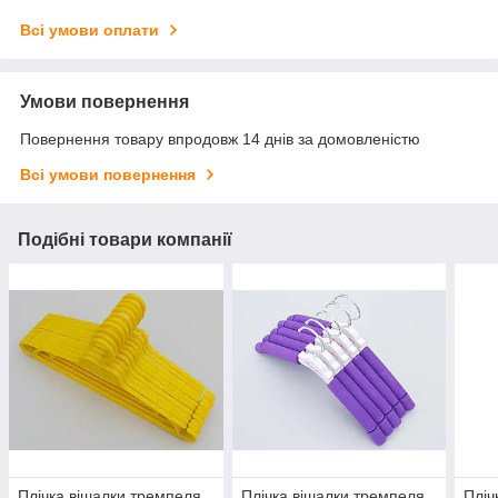
Всі умови оплати
Умови повернення
Повернення товару впродовж 14 днів за домовленістю
Всі умови повернення
Подібні товари компанії
Плічка вішалки тремпеля
Плічка вішалки тремпеля
Пліч