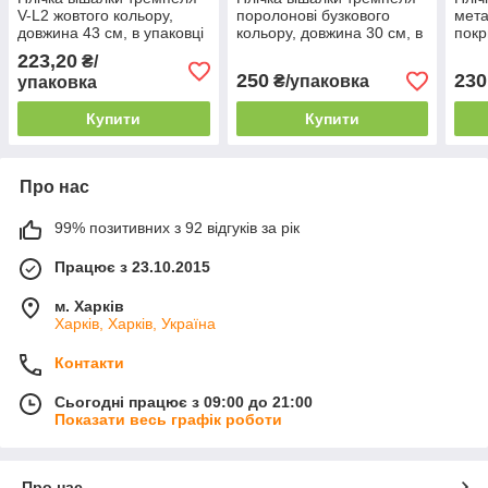
V-L2 жовтого кольору,
поролонові бузкового
мета
довжина 43 см, в упаковці
кольору, довжина 30 см, в
покр
10 штук
упаковці 5 штук
коль
223,20
₴/
упак
250
230
₴/упаковка
упаковка
Купити
Купити
Про нас
99% позитивних з 92 відгуків за рік
Працює з 23.10.2015
м. Харків
Харків, Харків, Україна
Контакти
Сьогодні працює з 09:00 до 21:00
Показати весь графік роботи
Про нас