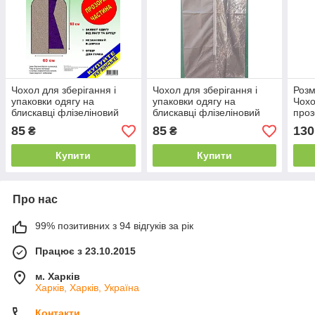
Чохол для зберігання і
Чохол для зберігання і
Розм
упаковки одягу на
упаковки одягу на
Чохо
блискавці флізеліновий
блискавці флізеліновий
про
чорного кольору. Розмір
сірого кольору. Розмір 60
85
85
130
₴
₴
60 см*90 см.
см*90 см.
Купити
Купити
Про нас
99% позитивних з 94 відгуків за рік
Працює з 23.10.2015
м. Харків
Харків, Харків, Україна
Контакти