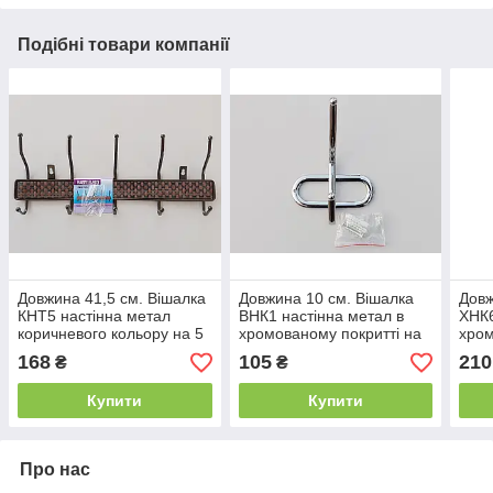
Подібні товари компанії
Довжина 41,5 см. Вішалка
Довжина 10 см. Вішалка
Довж
КНТ5 настінна метал
ВНК1 настінна метал в
ХНК6
коричневого кольору на 5
хромованому покритті на
хром
гачків
1 гачок
мідн
168
105
210
₴
₴
гачкі
Купити
Купити
Про нас