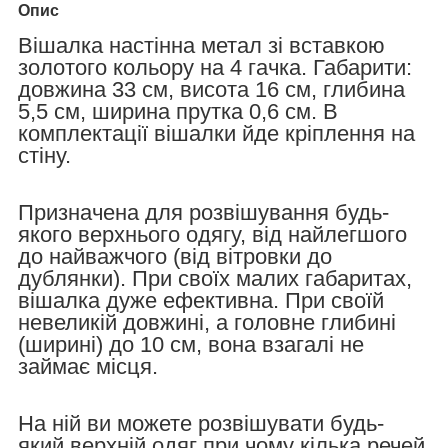
Опис
Вішалка настінна метал зі вставкою
золотого кольору на 4 гачка. Габарити:
довжина 33 см, висота 16 см, глибина
5,5 см, ширина прутка 0,6 см. В
комплектації вішалки йде кріплення на
стіну.
Призначена для розвішування будь-
якого верхнього одягу, від найлегшого
до найважчого (від вітровки до
дублянки). При своїх малих габаритах,
вішалка дуже ефективна. При своїй
невеликій довжині, а головне глибині
(ширині) до 10 см, вона взагалі не
займає місця.
На ній ви можете розвішувати будь-
який верхній одяг при чому кілька речей