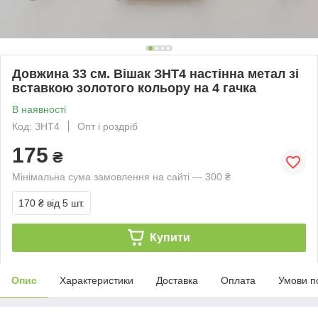
Довжина 33 см. Вішак ЗНТ4 настінна метал зі
вставкою золотого кольору на 4 гачка
В наявності
Код: ЗНТ4
Опт і роздріб
175
₴
Мінімальна сума замовлення на сайті — 300 ₴
170 ₴
від 5 шт.
Купити
Опис
Характеристики
Доставка
Оплата
Умови п