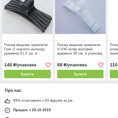
Плічка вішалки тремпеля
Плічка вішалки тремпеля
Пліч
Гем -2 чорного кольору,
V-V30 колір матовий,
упак
довжина 41,5 см, в
довжина 30 см, в упаковці
трем
упаковці 10 штук
10 штук
коль
140
88
110
₴/упаковка
₴/упаковка
Купити
Купити
Про нас
99% позитивних з 93 відгуків за рік
Працює з 23.10.2015