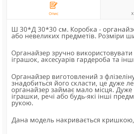
Опис
Х
Ш 30*Д 30*30 см. Коробка - органай
або невеликих предметів. Розміри ши
Органайзер зручно використовувати д
іграшок, аксесуарів гардероба та інш
Органайзер виготовлений з флізеліну
знадобиться його скласти, це дуже ле
органайзер займає мало місця. Дуже
іграшки, речі або будь-які інші предм
рукою.
Дана модель накривається кришкою, т