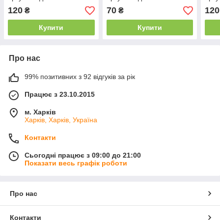
касетами, жовтого
касетами, чорного
касе
120
70
120
₴
₴
кольору.
кольору.
коль
Купити
Купити
Про нас
99% позитивних з 92 відгуків за рік
Працює з 23.10.2015
м. Харків
Харків, Харків, Україна
Контакти
Сьогодні працює з 09:00 до 21:00
Показати весь графік роботи
Про нас
Контакти