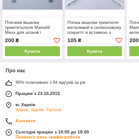
Плечики вішалки
Плічка вішалки тремпеля
Пліч
тремтитьпеля Mainetti
металевий в силіконовому
Main
Mexx для штанів і
покритті зі вставкою з
анти
спідниць під старовиною
дерева білого кольору,
стар
200
105
200
₴
₴
кремового кольору,
довжина 40 см
коль
довжина 33 см
Купити
Купити
Про нас
99% позитивних з 94 відгуків за рік
Працює з 23.10.2015
м. Харків
Харків, Харків, Україна
Контакти
Сьогодні працює з 10:00 до 18:00
Показати весь графік роботи