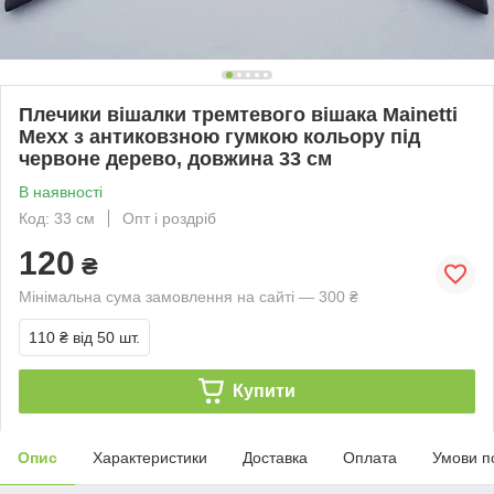
Плечики вішалки тремтевого вішака Mainetti
Mexx з антиковзною гумкою кольору під
червоне дерево, довжина 33 см
В наявності
Код: 33 см
Опт і роздріб
120
₴
Мінімальна сума замовлення на сайті — 300 ₴
110 ₴
від 50 шт.
Купити
Опис
Характеристики
Доставка
Оплата
Умови п