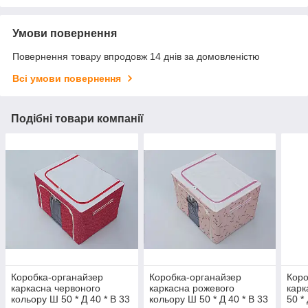
Умови повернення
Повернення товару впродовж 14 днів за домовленістю
Всі умови повернення
Подібні товари компанії
Коробка-органайзер
Коробка-органайзер
Коро
каркасна червоного
каркасна рожевого
карк
кольору Ш 50 * Д 40 * В 33
кольору Ш 50 * Д 40 * В 33
50 *