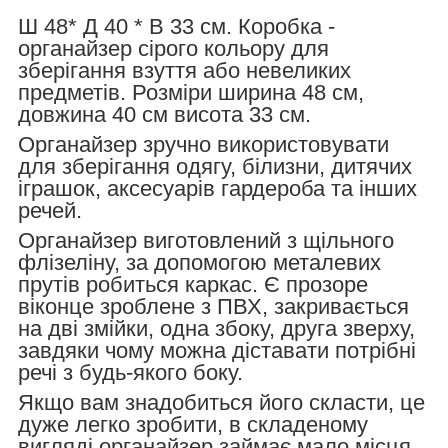
Ш 48* Д 40 * В 33 см. Коробка -
органайзер сірого кольору для
зберігання взуття або невеликих
предметів. Розміри ширина 48 см,
довжина 40 см висота 33 см.
Органайзер зручно використовувати
для зберігання одягу, білизни, дитячих
іграшок, аксесуарів гардероба та інших
речей.
Органайзер
виготовлений з щільного
флізеліну, за допомогою металевих
прутів робиться каркас. Є прозоре
віконце зроблене з ПВХ, закривається
на дві змійки, одна збоку, друга зверху,
завдяки чому можна діставати потрібні
речі з будь-якого боку.
Якщо вам знадобиться його скласти, це
дуже легко зробити, в складеному
вигляді органайзер займає мало місця.