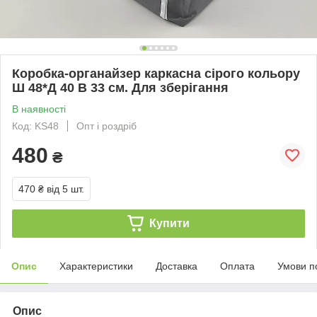
Коробка-органайзер каркасна сірого кольору
Ш 48*Д 40 В 33 см. Для зберігання
В наявності
Код: KS48
Опт і роздріб
480
₴
470 ₴
від 5 шт.
Купити
Опис
Характеристики
Доставка
Оплата
Умови п
Опис