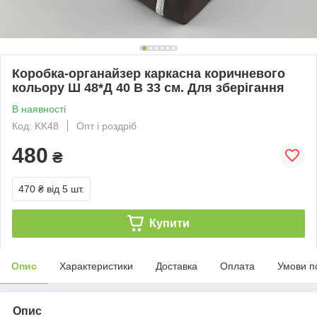
Коробка-органайзер каркасна коричневого
кольору Ш 48*Д 40 В 33 см. Для зберігання
В наявності
Код: KK48
Опт і роздріб
480
₴
470 ₴
від 5 шт.
Купити
Опис
Характеристики
Доставка
Оплата
Умови п
Опис