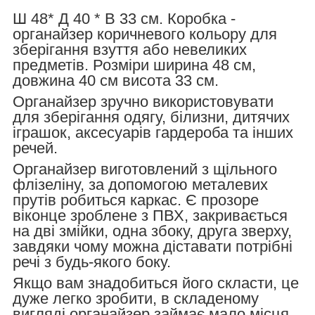
Ш 48* Д 40 * В 33 см. Коробка -
органайзер коричневого кольору для
зберігання взуття або невеликих
предметів. Розміри ширина 48 см,
довжина 40 см висота 33 см.
Органайзер зручно використовувати
для зберігання одягу, білизни, дитячих
іграшок, аксесуарів гардероба та інших
речей.
Органайзер
виготовлений з щільного
флізеліну, за допомогою металевих
прутів робиться каркас. Є прозоре
віконце зроблене з ПВХ, закривається
на дві змійки, одна збоку, друга зверху,
завдяки чому можна діставати потрібні
речі з будь-якого боку.
Якщо вам знадобиться його скласти, це
дуже легко зробити, в складеному
вигляді органайзер займає мало місця.