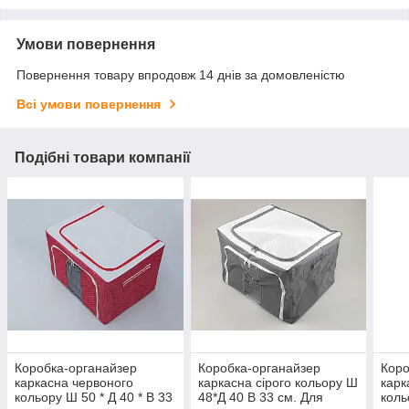
Умови повернення
Повернення товару впродовж 14 днів за домовленістю
Всі умови повернення
Подібні товари компанії
Коробка-органайзер
Коробка-органайзер
Коро
каркасна червоного
каркасна сірого кольору Ш
карк
кольору Ш 50 * Д 40 * В 33
48*Д 40 В 33 см. Для
коль