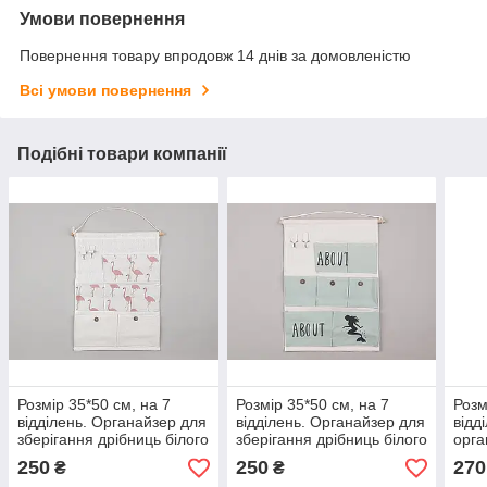
Умови повернення
Повернення товару впродовж 14 днів за домовленістю
Всі умови повернення
Подібні товари компанії
Розмір 35*50 см, на 7
Розмір 35*50 см, на 7
Розм
відділень. Органайзер для
відділень. Органайзер для
відд
зберігання дрібниць білого
зберігання дрібниць білого
орга
кольору
кольору
збер
250
250
270
₴
₴