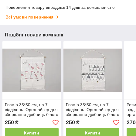
Повернення товару впродовж 14 днів за домовленістю
Всі умови повернення
Подібні товари компанії
Розмір 35*50 см, на 7
Розмір 35*50 см, на 7
Розм
відділень. Органайзер для
відділень. Органайзер для
відд
зберігання дрібниць білого
зберігання дрібниць білого
орга
кольору
кольору
збер
250
250
270
₴
₴
Купити
Купити