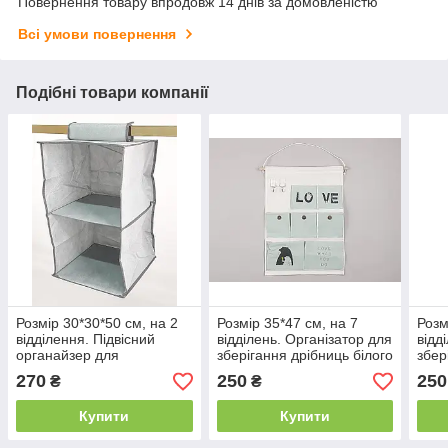
Повернення товару впродовж 14 днів за домовленістю
Всі умови повернення
Подібні товари компанії
Розмір 30*30*50 см, на 2
Розмір 35*47 см, на 7
Розм
відділення. Підвісний
відділень. Організатор для
відд
органайзер для
зберігання дрібниць білого
збер
зберігання сірого кольору.
кольору
коль
270
250
250
₴
₴
Купити
Купити