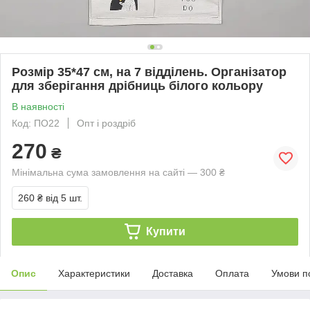
Розмір 35*47 см, на 7 відділень. Організатор
для зберігання дрібниць білого кольору
В наявності
Код: ПО22
Опт і роздріб
270
₴
Мінімальна сума замовлення на сайті — 300 ₴
260 ₴
від 5 шт.
Купити
Опис
Характеристики
Доставка
Оплата
Умови п