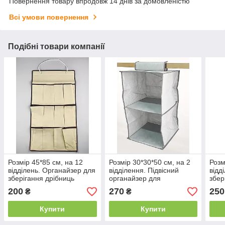
Повернення товару впродовж 14 днів за домовленістю
Всі умови повернення
Подібні товари компанії
Розмір 45*85 см, на 12
Розмір 30*30*50 см, на 2
Розм
відділень. Органайзер для
відділення. Підвісний
відд
зберігання дрібниць
органайзер для
збер
бежевого кольору.
зберігання сірого кольору.
коль
200
270
250
₴
₴
Купити
Купити