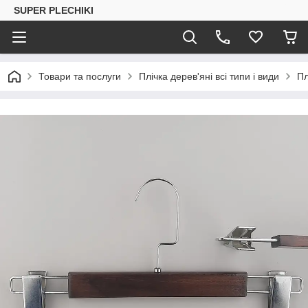
SUPER PLECHIKI
Товари та послуги
Плічка дерев'яні всі типи і види
Пл