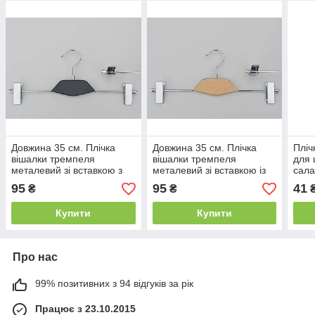
Довжина 35 см. Плічка
Довжина 35 см. Плічка
Пліч
вішалки тремпеля
вішалки тремпеля
для 
металевий зі вставкою з
металевий зі вставкою із
сала
дерева чорного кольору,
світлого дерева, для
довж
95
95
41
₴
₴
для штанів і спідниць
штанів і спідниць
Купити
Купити
Про нас
99% позитивних з 94 відгуків за рік
Працює з 23.10.2015