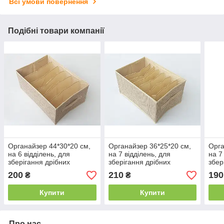
Всі умови повернення
Подібні товари компанії
Органайзер 44*30*20 см,
Органайзер 36*25*20 см,
Орга
на 6 відділень, для
на 7 відділень, для
на 7
зберігання дрібних
зберігання дрібних
збер
предметів одягу бежевого
предметів одягу бежевого
пред
200
210
190
₴
₴
кольору
кольору
Купити
Купити
Про нас