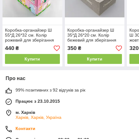
Коробка-органайзер Ш
Коробка-органайзер Ш
Коро
55*Д 26*32 см. Колір
35*Д 26*20 см. Колір
Ш 30
рожевий для зберігання
бежевий для зберігання
жовт
одягу, взуття чи невеликих
одягу, взуття чи невеликих
одяг
440
350
320
₴
₴
предметів
предметів
пред
Купити
Купити
Про нас
99% позитивних з 92 відгуків за рік
Працює з 23.10.2015
м. Харків
Харків, Харків, Україна
Контакти