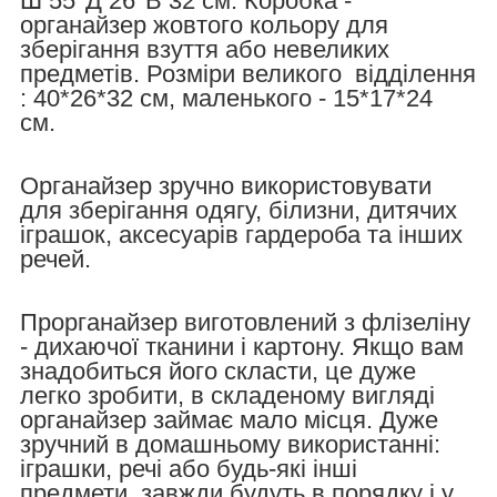
Ш 55*Д 26*В 32 см
. Коробка -
органайзер жовтого кольору для
зберігання взуття або невеликих
предметів.
Розміри великого відділення
: 40*26*32 см, маленького - 15*17*24
см.
Органайзер зручно використовувати
для зберігання одягу, білизни, дитячих
іграшок, аксесуарів гардероба та інших
речей.
Прорганайзер виготовлений з флізеліну
- дихаючої тканини і картону. Якщо вам
знадобиться його скласти, це дуже
легко зробити, в складеному вигляді
органайзер займає мало місця. Дуже
зручний в домашньому використанні:
іграшки, речі або будь-які інші
предмети, завжди будуть в порядку і у