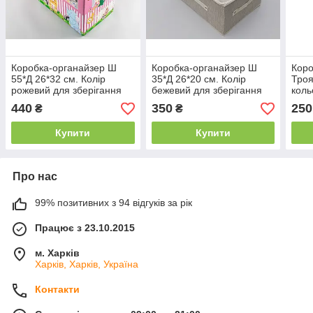
Коробка-органайзер Ш
Коробка-органайзер Ш
Коро
55*Д 26*32 см. Колір
35*Д 26*20 см. Колір
Троя
рожевий для зберігання
бежевий для зберігання
коль
одягу, взуття чи невеликих
одягу, взуття чи невеликих
Для 
440
350
250
₴
₴
предметів
предметів
взут
пред
Купити
Купити
Про нас
99% позитивних з 94 відгуків за рік
Працює з 23.10.2015
м. Харків
Харків, Харків, Україна
Контакти