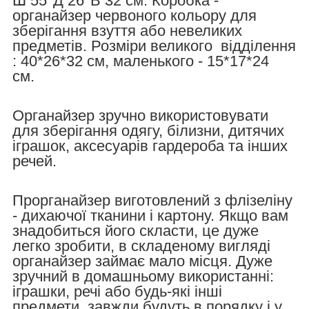
Ш 55*Д 26*В 32 см
. Коробка -
органайзер червоного кольору для
зберігання взуття або невеликих
предметів.
Розміри великого відділення
: 40*26*32 см, маленького - 15*17*24
см.
Органайзер зручно використовувати
для зберігання одягу, білизни, дитячих
іграшок, аксесуарів гардероба та інших
речей.
Прорганайзер виготовлений з флізеліну
- дихаючої тканини і картону. Якщо вам
знадобиться його скласти, це дуже
легко зробити, в складеному вигляді
органайзер займає мало місця. Дуже
зручний в домашньому використанні:
іграшки, речі або будь-які інші
предмети, завжди будуть в порядку і у