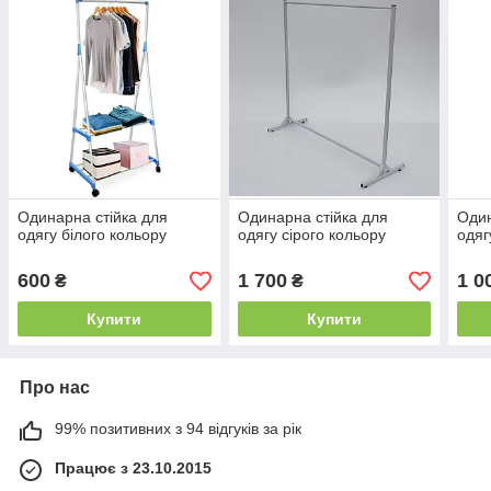
Одинарна стійка для
Одинарна стійка для
Один
одягу білого кольору
одягу сірого кольору
одяг
600
1 700
1 0
₴
₴
Купити
Купити
Про нас
99% позитивних з 94 відгуків за рік
Працює з 23.10.2015