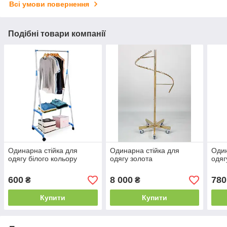
Всі умови повернення
Подібні товари компанії
Одинарна стійка для
Одинарна стійка для
Один
одягу білого кольору
одягу золота
одяг
600
8 000
780
₴
₴
Купити
Купити