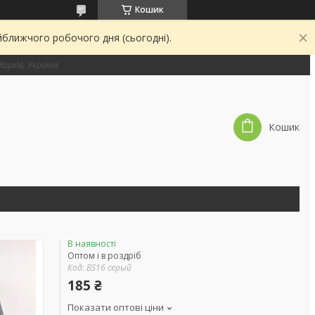
Кошик
йближчого робочого дня (сьогодні).
 Харків, Україна
Кошик
В наявності
Оптом і в роздріб
Код:
BS16 серый
185 ₴
Показати оптові ціни