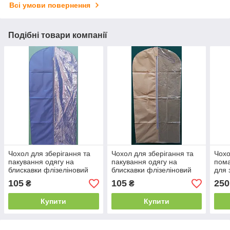
Всі умови повернення
Подібні товари компанії
Чохол для зберігання та
Чохол для зберігання та
Чохо
пакування одягу на
пакування одягу на
пома
блискавки флізеліновий
блискавки флізеліновий
для 
синього кольору. Розмір
бежевого кольору. Розмір
паку
105
105
250
₴
₴
60 см * 140 см.
60 см * 140 см.
Купити
Купити