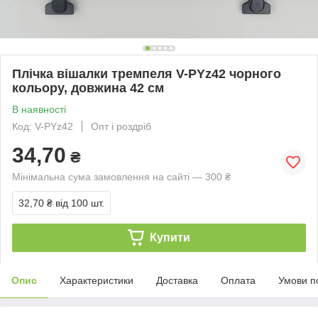
Плічка вішалки тремпеля V-PYz42 чорного
кольору, довжина 42 см
В наявності
Код: V-PYz42
Опт і роздріб
34,70
₴
Мінімальна сума замовлення на сайті — 300 ₴
32,70 ₴
від 100 шт.
Купити
Опис
Характеристики
Доставка
Оплата
Умови п