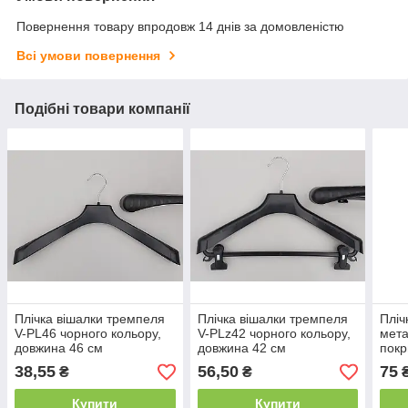
Повернення товару впродовж 14 днів за домовленістю
Всі умови повернення
Подібні товари компанії
Плічка вішалки тремпеля
Плічка вішалки тремпеля
Пліч
V-PL46 чорного кольору,
V-PLz42 чорного кольору,
мета
довжина 46 см
довжина 42 см
покр
коль
38,55
56,50
75
₴
₴
Купити
Купити