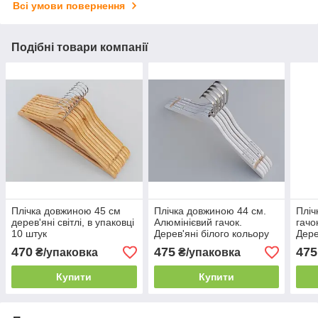
Всі умови повернення
Подібні товари компанії
Плічка довжиною 45 см
Плічка довжиною 44 см.
Пліч
дерев'яні світлі, в упаковці
Алюмінієвий гачок.
гачо
10 штук
Дерев'яні білого кольору
Дере
під старовину, в упаковці 5
під 
470
475
475
₴/упаковка
₴/упаковка
штук
штук
Купити
Купити