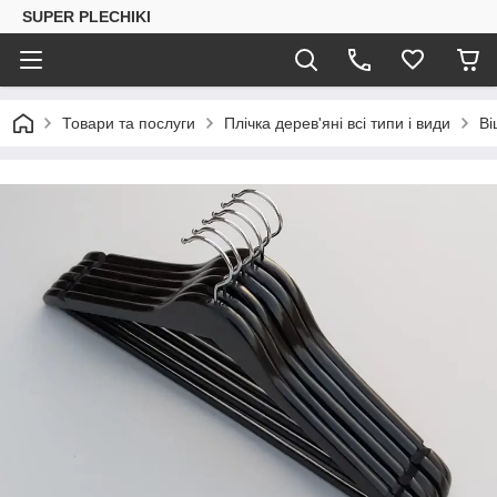
SUPER PLECHIKI
Товари та послуги
Плічка дерев'яні всі типи і види
Ві