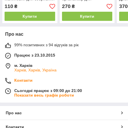
одягу, взуття чи невеликих
зберігання сірого кольору.
темн
110
270
370
₴
₴
предметів
Купити
Купити
Про нас
99% позитивних з 94 відгуків за рік
Працює з 23.10.2015
м. Харків
Харків, Харків, Україна
Контакти
Сьогодні працює з 09:00 до 21:00
Показати весь графік роботи
Про нас
Контакти