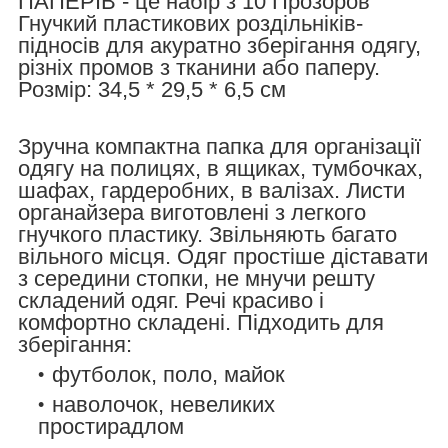
ПАПЕРІВ - це набір з 10 Прозоров
Гнучкий пластикових роздільніків-
підносів для акуратно зберігання одягу,
різніх промов з тканини або паперу.
Розмір: 34,5 * 29,5 * 6,5 см
Зручна компактна папка для організації
одягу на полицях, в ящиках, тумбочках,
шафах, гардеробних, в валізах. Листи
органайзера виготовлені з легкого
гнучкого пластику. Звільняють багато
вільного місця. Одяг простіше діставати
з середини стопки, не мнучи решту
складений одяг. Речі красиво і
комфортно складені. Підходить для
зберігання:
футболок, поло, майок
наволочок, невеликих
простирадлом