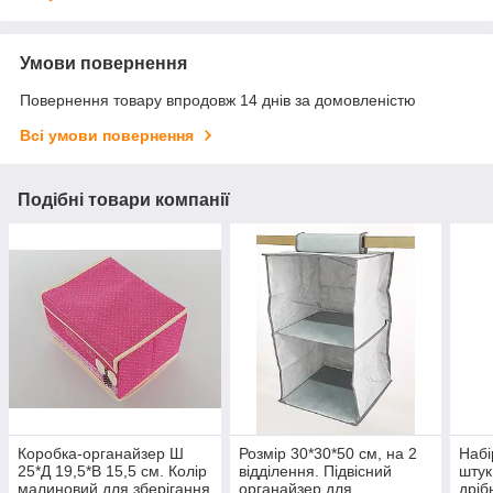
Умови повернення
Повернення товару впродовж 14 днів за домовленістю
Всі умови повернення
Подібні товари компанії
Коробка-органайзер Ш
Розмір 30*30*50 см, на 2
Набі
25*Д 19,5*В 15,5 см. Колір
відділення. Підвісний
штук
малиновий для зберігання
органайзер для
дріб