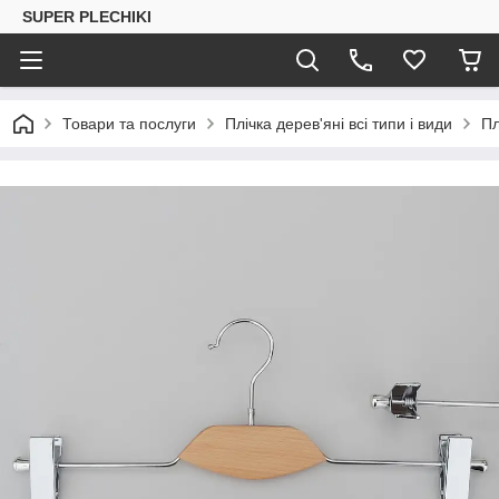
SUPER PLECHIKI
Товари та послуги
Плічка дерев'яні всі типи і види
Пл