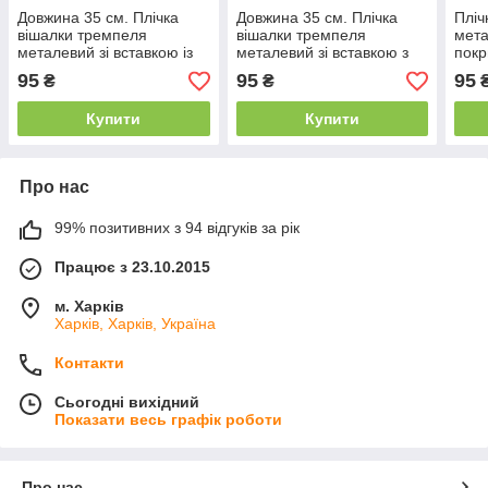
Довжина 35 см. Плічка
Довжина 35 см. Плічка
Пліч
вішалки тремпеля
вішалки тремпеля
мета
металевий зі вставкою із
металевий зі вставкою з
покр
світлого дерева, для
дерева чорного кольору,
світ
95
95
95
₴
₴
штанів і спідниць
для штанів і спідниць
43 с
Купити
Купити
Про нас
99% позитивних з 94 відгуків за рік
Працює з 23.10.2015
м. Харків
Харків, Харків, Україна
Контакти
Сьогодні вихідний
Показати весь графік роботи
Про нас