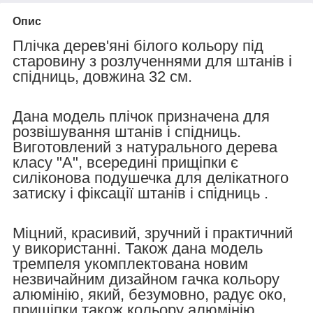
Опис
Плічка дерев'яні білого кольору під
старовину з розлученнями для штанів і
спідниць, довжина 32 см.
Дана модель плічок призначена для
розвішування штанів і спідниць.
Виготовлений з натурального дерева
класу "A", всередині прищіпки є
силіконова подушечка для делікатного
затиску і фіксації штанів і спідниць .
Міцний, красивий, зручний і практичний
у використанні. Також дана модель
тремпеля укомплектована новим
незвичайним дизайном гачка кольору
алюмінію, який, безумовно, радує око,
прищіпки також кольору алюмінію.