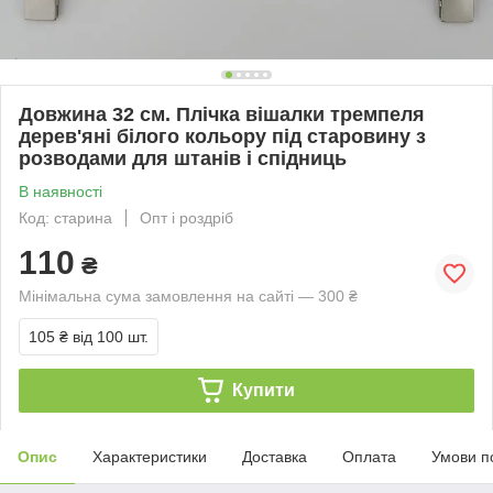
Довжина 32 см. Плічка вішалки тремпеля
дерев'яні білого кольору під старовину з
розводами для штанів і спідниць
В наявності
Код: старина
Опт і роздріб
110
₴
Мінімальна сума замовлення на сайті — 300 ₴
105 ₴
від 100 шт.
Купити
Опис
Характеристики
Доставка
Оплата
Умови п