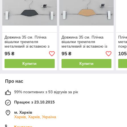
Довжина 35 см. Плічка
Довжина 35 см. Плічка
Пліч
вішалки тремпеля
вішалки тремпеля
мета
металевий зі вставкою з
металевий зі вставкою із
покр
дерева чорного кольору,
світлого дерева, для
дере
95
95
105
₴
₴
для штанів і спідниць
штанів і спідниць
довж
Купити
Купити
Про нас
99% позитивних з 93 відгуків за рік
Працює з 23.10.2015
м. Харків
Харків, Харків, Україна