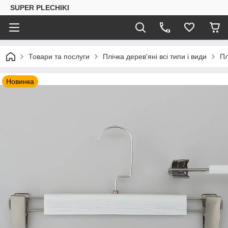
SUPER PLECHIKI
Товари та послуги
Плічка дерев'яні всі типи і види
Пл
Новинка