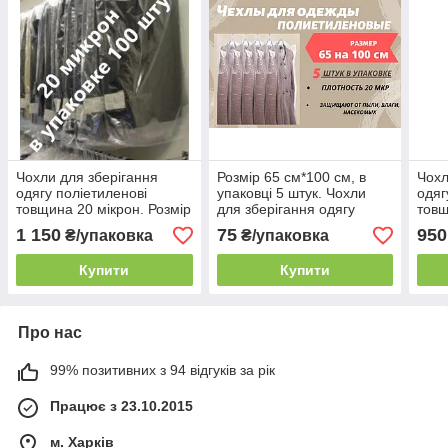
Чохли для зберігання
Розмір 65 см*100 см, в
Чохл
одягу поліетиленові
упаковці 5 штук. Чохли
одяг
товщина 20 мікрон. Розмір
для зберігання одягу
товщ
65 см*110 см, в упаковці
поліетиленові товщина 20
65 с
1 150
75
950
₴/упаковка
₴/упаковка
100 штук
мікрон.
100 
Купити
Купити
Про нас
99% позитивних з 94 відгуків за рік
Працює з 23.10.2015
м. Харків