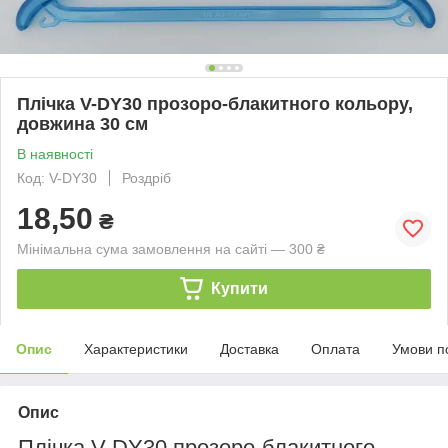
Плічка V-DY30 прозоро-блакитного кольору,
довжина 30 см
В наявності
Код: V-DY30
Роздріб
18,50
₴
Мінімальна сума замовлення на сайті — 300 ₴
Купити
Опис
Характеристики
Доставка
Оплата
Умови п
Опис
Плічка V-DY30 прозоро-блакитного