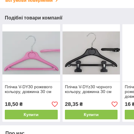
Всі умови повернення
Подібні товари компанії
Плічка V-DY30 рожевого
Плічка V-DYz30 чорного
Пліч
кольору, довжина 30 см
кольору, довжина 30 см
роже
довж
18,50
28,35
16
₴
₴
Купити
Купити
Про нас